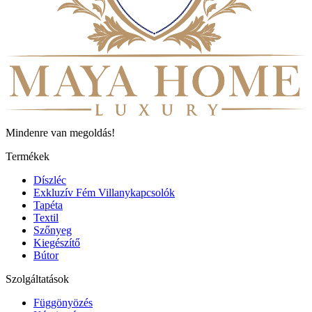
Mindenre van megoldás!
Termékek
Díszléc
Exkluzív Fém Villanykapcsolók
Tapéta
Textil
Szőnyeg
Kiegészítő
Bútor
Szolgáltatások
Függönyözés