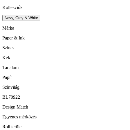
Kollekciók
Navy, Grey & White
Márka
Paper & Ink
Színes
Kék
Tartalom
Papír
Színvilág
BL70922
Design Match
Egyenes mérkőzés
Roll terület