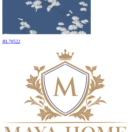
BL70522