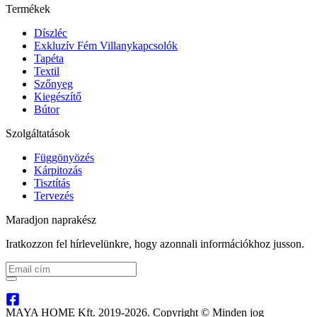
Termékek
Díszléc
Exkluzív Fém Villanykapcsolók
Tapéta
Textil
Szőnyeg
Kiegészítő
Bútor
Szolgáltatások
Függönyözés
Kárpitozás
Tisztítás
Tervezés
Maradjon naprakész
Iratkozzon fel hírlevelünkre, hogy azonnali információkhoz jusson.
MAYA HOME Kft. 2019-2026. Copyright © Minden jog