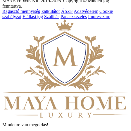
MAYA HOME Kft. 2019-2026. Copyright © Minden jog
fenntartva.
Ragasztó mennyiség kalkulátor
ÁSZF
Adatvédelem
Cookie
szabályzat
Elállási jog
Szállítás
Panaszkezelés
Impresszum
Mindenre van megoldás!