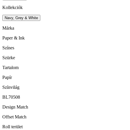
Kollekciók
Navy, Grey & White
Márka
Paper & Ink
Színes
Szürke
Tartalom
Papír
Színvilág
BL70508
Design Match
Offset Match
Roll terület