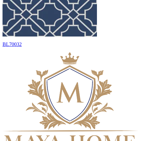
BL70032