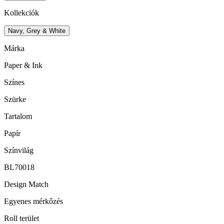
Kollekciók
Navy, Grey & White
Márka
Paper & Ink
Színes
Szürke
Tartalom
Papír
Színvilág
BL70018
Design Match
Egyenes mérkőzés
Roll terület