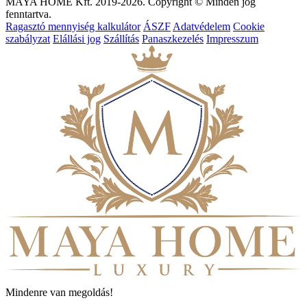
MAYA HOME Kft. 2019-2026. Copyright © Minden jog
fenntartva.
Ragasztó mennyiség kalkulátor
ÁSZF
Adatvédelem
Cookie
szabályzat
Elállási jog
Szállítás
Panaszkezelés
Impresszum
Mindenre van megoldás!