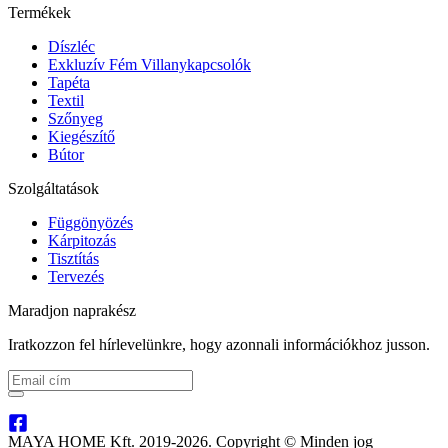
Termékek
Díszléc
Exkluzív Fém Villanykapcsolók
Tapéta
Textil
Szőnyeg
Kiegészítő
Bútor
Szolgáltatások
Függönyözés
Kárpitozás
Tisztítás
Tervezés
Maradjon naprakész
Iratkozzon fel hírlevelünkre, hogy azonnali információkhoz jusson.
MAYA HOME Kft. 2019-2026. Copyright © Minden jog