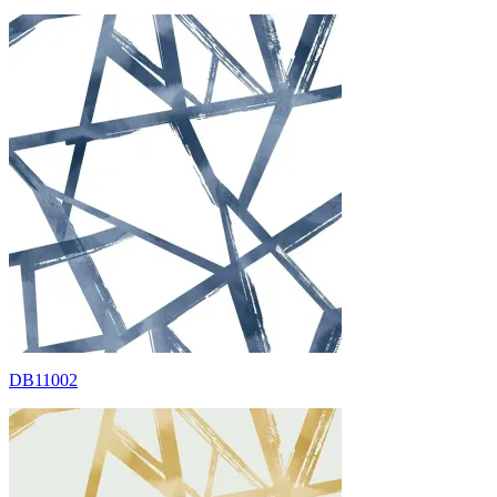
DB11002