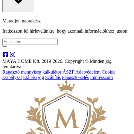
Maradjon naprakész
Iratkozzon fel hírlevelünkre, hogy azonnali információkhoz jusson.
MAYA HOME Kft. 2019-2026. Copyright © Minden jog
fenntartva.
Ragasztó mennyiség kalkulátor
ÁSZF
Adatvédelem
Cookie
szabályzat
Elállási jog
Szállítás
Panaszkezelés
Impresszum