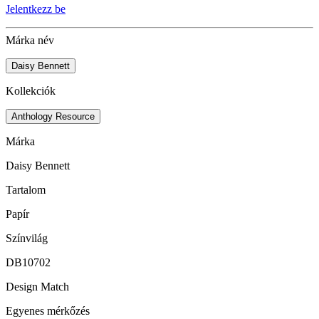
Jelentkezz be
Márka név
Daisy Bennett
Kollekciók
Anthology Resource
Márka
Daisy Bennett
Tartalom
Papír
Színvilág
DB10702
Design Match
Egyenes mérkőzés