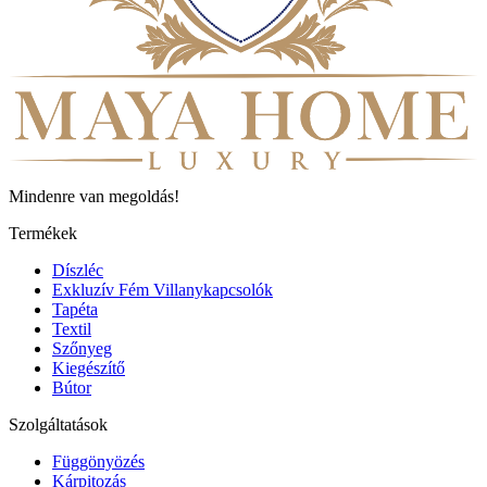
Mindenre van megoldás!
Termékek
Díszléc
Exkluzív Fém Villanykapcsolók
Tapéta
Textil
Szőnyeg
Kiegészítő
Bútor
Szolgáltatások
Függönyözés
Kárpitozás