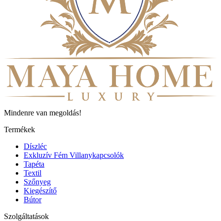
Mindenre van megoldás!
Termékek
Díszléc
Exkluzív Fém Villanykapcsolók
Tapéta
Textil
Szőnyeg
Kiegészítő
Bútor
Szolgáltatások