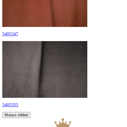
5405347
5405355
Mutass többet