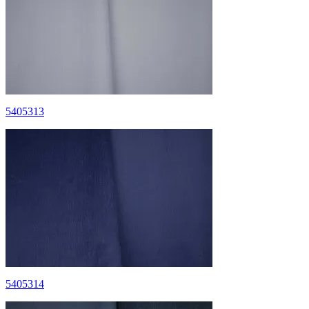
5405313
5405314