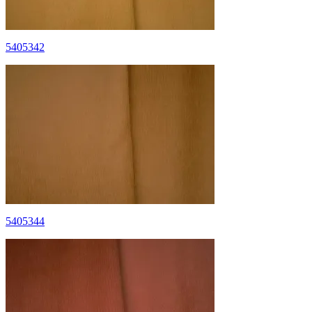
5405342
5405344