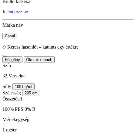
Bruttó kisker.ár
Jelentkezz be
Márka név
Casal
◇
Keress hasonlót – kattints egy értékre
Függöny
Ökotex / reach
Szín
32 Verveine
Súly
1091 g/ml
Szélesség
295 cm
Összetétel
100% PES 0% R
Mértékegység
1 méter