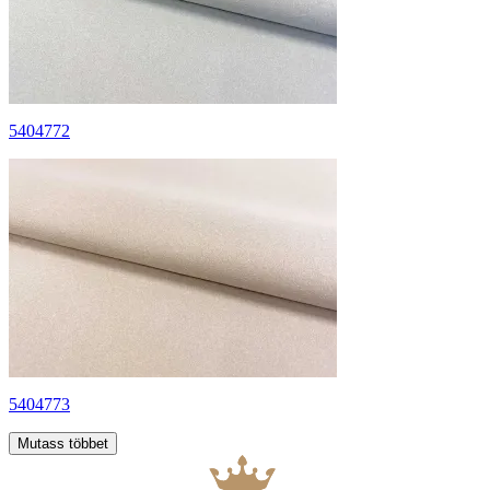
5404772
5404773
Mutass többet