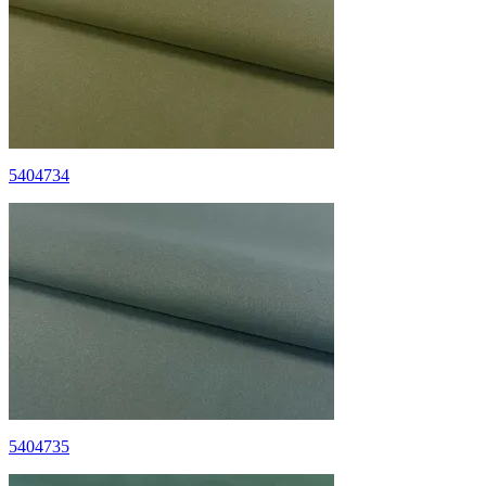
5404734
5404735