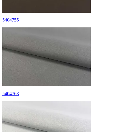
5404755
5404763