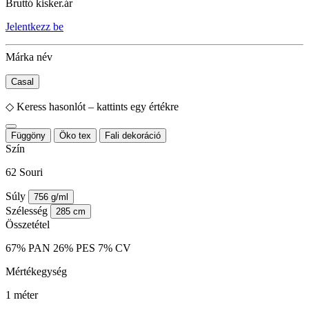
Bruttó kisker.ár
Jelentkezz be
Márka név
Casal
◇
Keress hasonlót – kattints egy értékre
Függöny
Öko tex
Fali dekoráció
Szín
62 Souri
Súly
756 g/ml
Szélesség
285 cm
Összetétel
67% PAN 26% PES 7% CV
Mértékegység
1 méter