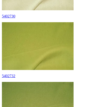
5402730
5402732