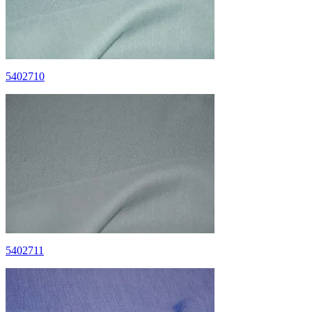
5402710
5402711