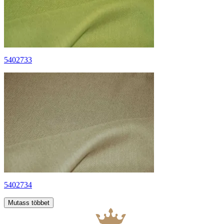
5402733
5402734
Mutass többet