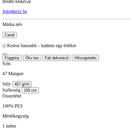
Bruttó kisker.ár
Jelentkezz be
Márka név
Casal
◇
Keress hasonlót – kattints egy értékre
Függöny
Öko tex
Fali dekoráció
Hőszigetelés
Szín
47 Mangue
Súly
457 g/ml
Szélesség
150 cm
Összetétel
100% PES
Mértékegység
1 méter