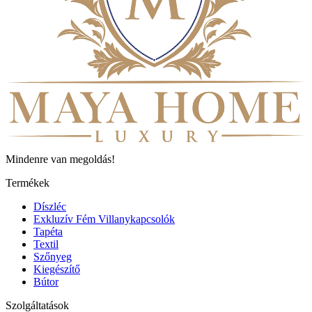
Mindenre van megoldás!
Termékek
Díszléc
Exkluzív Fém Villanykapcsolók
Tapéta
Textil
Szőnyeg
Kiegészítő
Bútor
Szolgáltatások