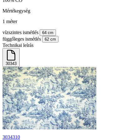
100% CO
Mértékegység
1 méter
vízszintes ismétlés
64 cm
függőleges ismétlés
62 cm
Technikai leírás
30343
3034310