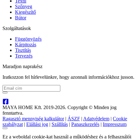
Textil
Szőnyeg
Kiegészítő
Bútor
Szolgáltatások
Függönyözés
Kárpitozás
Tisztítás
Tervezés
Maradjon naprakész
Iratkozzon fel hírlevelünkre, hogy azonnali információkhoz jusson.
MAYA HOME Kft. 2019-2026. Copyright © Minden jog
fenntartva.
Ragasztó mennyiség kalkulátor
|
ÁSZF
|
Adatvédelem
|
Cookie
szabályzat
|
Elállási jog
|
Szállítás
|
Panaszkezelés
|
Impresszum
Ez a weboldal cookie-kat használ a működéshez és a felhasználói