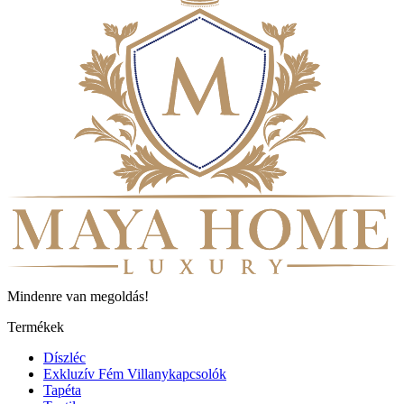
Mindenre van megoldás!
Termékek
Díszléc
Exkluzív Fém Villanykapcsolók
Tapéta