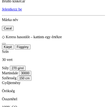
Bruttó kisker.ár
Jelentkezz be
Márka név
Casal
◇
Keress hasonlót – kattints egy értékre
Kárpit
Függöny
Szín
30 vert
Súly
270 g/ml
Martindale
30000
Szélesség
150 cm
Gyűjtemény
Örökség
Összetétel