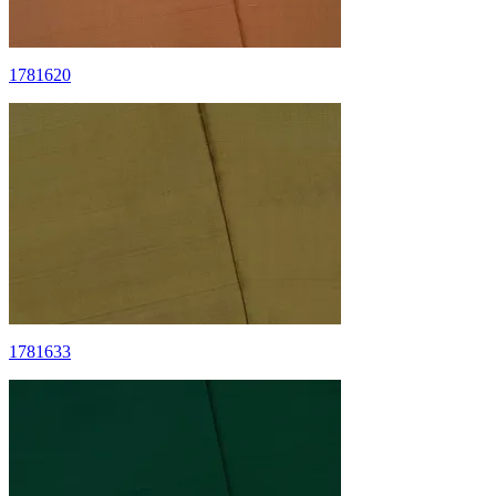
1781620
1781633