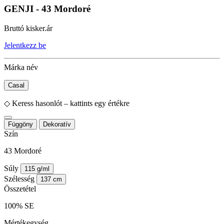
GENJI - 43 Mordoré
Bruttó kisker.ár
Jelentkezz be
Márka név
Casal
◇
Keress hasonlót – kattints egy értékre
Függöny
Dekoratív
Szín
43 Mordoré
Súly
115 g/ml
Szélesség
137 cm
Összetétel
100% SE
Mértékegység