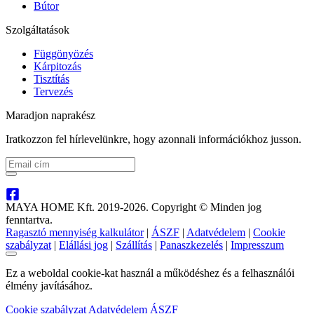
Bútor
Szolgáltatások
Függönyözés
Kárpitozás
Tisztítás
Tervezés
Maradjon naprakész
Iratkozzon fel hírlevelünkre, hogy azonnali információkhoz jusson.
MAYA HOME Kft. 2019-2026. Copyright © Minden jog
fenntartva.
Ragasztó mennyiség kalkulátor
|
ÁSZF
|
Adatvédelem
|
Cookie
szabályzat
|
Elállási jog
|
Szállítás
|
Panaszkezelés
|
Impresszum
Ez a weboldal cookie-kat használ a működéshez és a felhasználói
élmény javításához.
Cookie szabályzat
Adatvédelem
ÁSZF