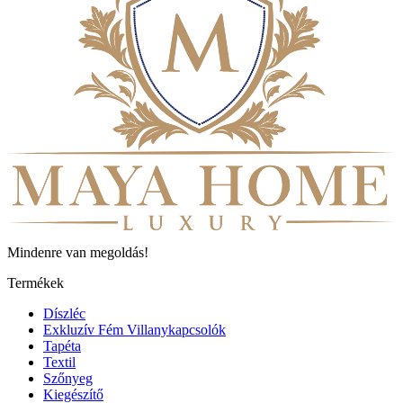
Mindenre van megoldás!
Termékek
Díszléc
Exkluzív Fém Villanykapcsolók
Tapéta
Textil
Szőnyeg
Kiegészítő