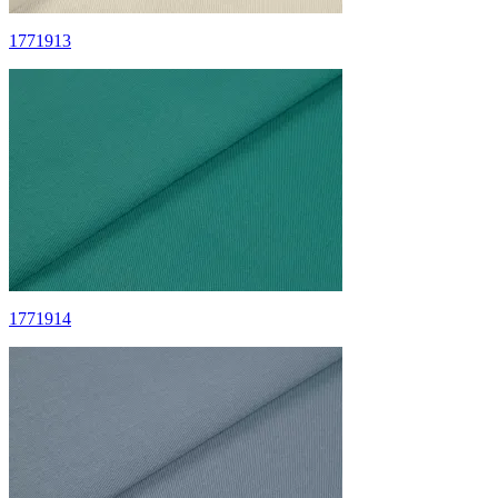
1771913
1771914