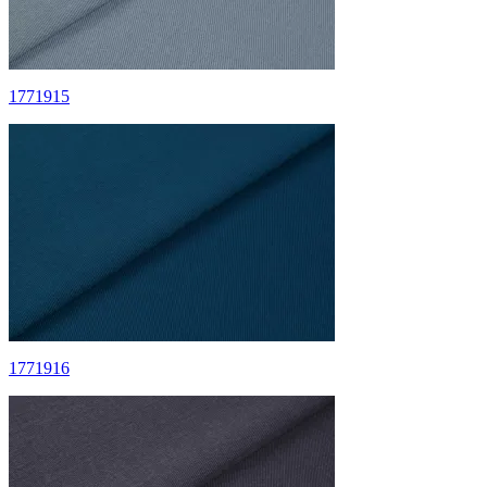
1771915
1771916