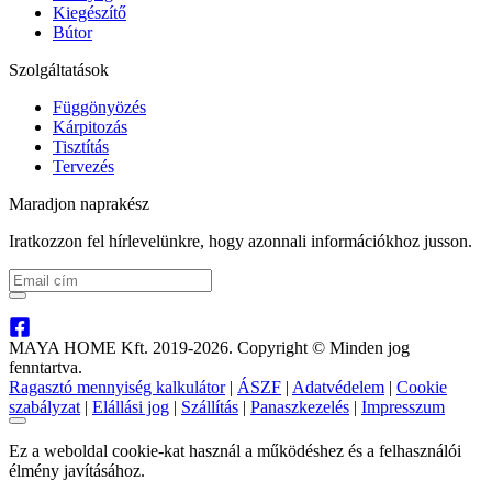
Kiegészítő
Bútor
Szolgáltatások
Függönyözés
Kárpitozás
Tisztítás
Tervezés
Maradjon naprakész
Iratkozzon fel hírlevelünkre, hogy azonnali információkhoz jusson.
MAYA HOME Kft. 2019-2026. Copyright © Minden jog
fenntartva.
Ragasztó mennyiség kalkulátor
|
ÁSZF
|
Adatvédelem
|
Cookie
szabályzat
|
Elállási jog
|
Szállítás
|
Panaszkezelés
|
Impresszum
Ez a weboldal cookie-kat használ a működéshez és a felhasználói
élmény javításához.