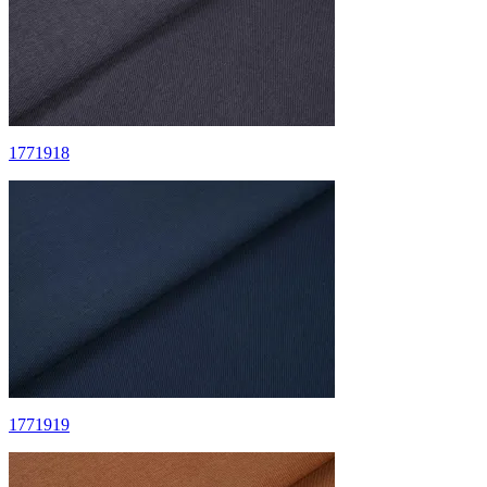
1771918
1771919