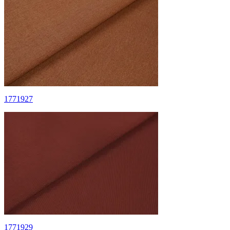
1771927
1771929