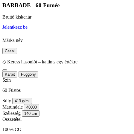
BARBADE - 60 Fumée
Bruttó kisker.ár
Jelentkezz be
Márka név
Casal
◇
Keress hasonlót – kattints egy értékre
Kárpit
Függöny
Szín
60 Füstös
Súly
413 g/ml
Martindale
40000
Szélesség
140 cm
Összetétel
100% CO