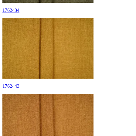
1762434
1762443