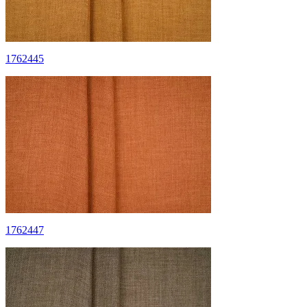
1762445
1762447