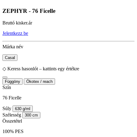
ZEPHYR - 76 Ficelle
Bruttó kisker.ár
Jelentkezz be
Márka név
Casal
◇
Keress hasonlót – kattints egy értékre
Függöny
Ökotex / reach
Szín
76 Ficelle
Súly
630 g/ml
Szélesség
300 cm
Összetétel
100% PES