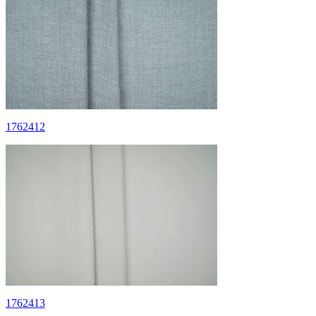
1762412
1762413