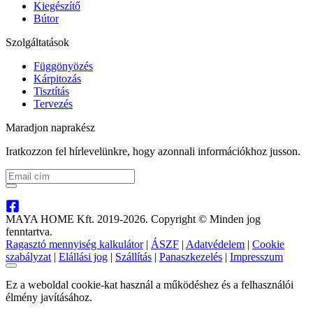
Kiegészítő
Bútor
Szolgáltatások
Függönyözés
Kárpitozás
Tisztítás
Tervezés
Maradjon naprakész
Iratkozzon fel hírlevelünkre, hogy azonnali információkhoz jusson.
MAYA HOME Kft. 2019-2026. Copyright © Minden jog
fenntartva.
Ragasztó mennyiség kalkulátor
|
ÁSZF
|
Adatvédelem
|
Cookie
szabályzat
|
Elállási jog
|
Szállítás
|
Panaszkezelés
|
Impresszum
Ez a weboldal cookie-kat használ a működéshez és a felhasználói
élmény javításához.