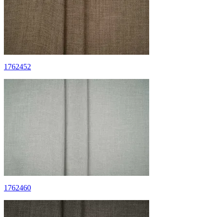
1762452
1762460