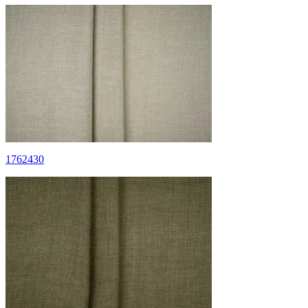
1762430