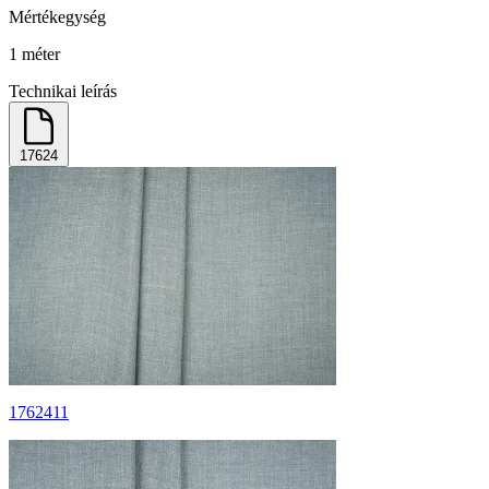
Mértékegység
1 méter
Technikai leírás
17624
1762411