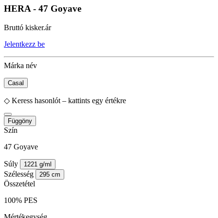
HERA - 47 Goyave
Bruttó kisker.ár
Jelentkezz be
Márka név
Casal
◇
Keress hasonlót – kattints egy értékre
Függöny
Szín
47 Goyave
Súly
1221 g/ml
Szélesség
295 cm
Összetétel
100% PES
Mértékegység