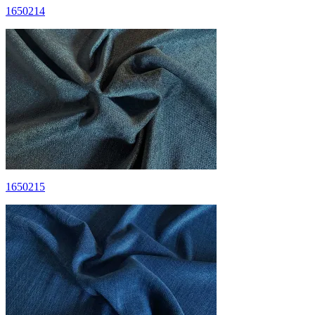
1650214
1650215