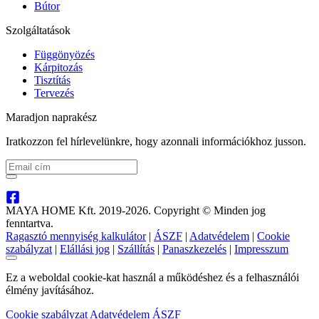
Bútor
Szolgáltatások
Függönyözés
Kárpitozás
Tisztítás
Tervezés
Maradjon naprakész
Iratkozzon fel hírlevelünkre, hogy azonnali információkhoz jusson.
MAYA HOME Kft. 2019-2026. Copyright © Minden jog
fenntartva.
Ragasztó mennyiség kalkulátor
|
ÁSZF
|
Adatvédelem
|
Cookie
szabályzat
|
Elállási jog
|
Szállítás
|
Panaszkezelés
|
Impresszum
Ez a weboldal cookie-kat használ a működéshez és a felhasználói
élmény javításához.
Cookie szabályzat
Adatvédelem
ÁSZF