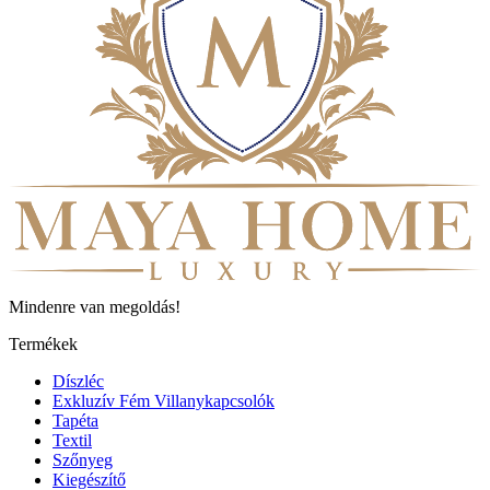
Mindenre van megoldás!
Termékek
Díszléc
Exkluzív Fém Villanykapcsolók
Tapéta
Textil
Szőnyeg
Kiegészítő