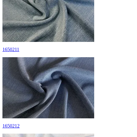
1650211
1650212